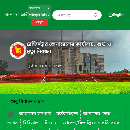
বাংলাদেশ জাতীয় তথ্য বাতায়ন
English
দেখুন
রেজিস্ট্রার জেনারেলের কার্যালয়, জন্ম ও
মৃত্যু নিবন্ধন
স্থানীয় সরকার বিভাগ
মেনু নির্বাচন করুন
আমাদের সম্পর্কে
কর্মকর্তাবৃন্দ
আমাদের সেবা
আইন
বিধিমালা
নিয়োগ
আদেশ/বিজ্ঞপ্তি/অনাপত্তি সনদ